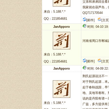
父亲和弟弟回去看
我家就在葫芦岛，
来自：5.188.*.*
QQ717170544
QQ：221854681
[邮件]
[主页
JanApporo
时间: 04-10 19:
河南省周口市郸城
来自：5.188.*.*
[邮件]
[主页
QQ：221854681
JanApporo
时间: 04-09 22:
荆氏起源说法不一
对于荆氏起源，本
起于春秋战国，早
地、吴地等都有。
说的是丹阳有谱一
来自：5.188.*.*
广益，多方提供有