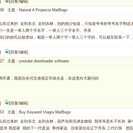
]
[回复/编辑]
38 主题：Natural A Propecia MatBego
山东过来的 走到东北 走到吉林，别的很少知道，只知道爷爷的爷爷名字荆连
们一支是一辈人两个字名字，一辈人三个字名字。寻亲
们的姓氏比较类似，都是一辈人两个字一辈人三个字的，可以相互联系一下，QQ3
]
[回复/编辑]
27 主题：youtube downloader software
网开通，我居住在河北省保定市徐水县，在这里向大家问好
]
[回复/编辑]
:53 主题：Buy Keyword Viagra MatBego
山东过来的 走到东北 走到吉林，葫芦岛和兄弟走散啦 我爷爷是长子长孙 家
是传 我是家 我的下一代是远 厚传家远 目前居住在辽宁丹东 三代行医 想回