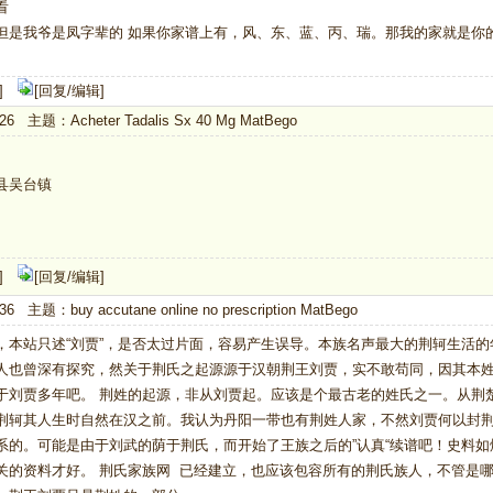
看
但是我爷是凤字辈的 如果你家谱上有，风、东、蓝、丙、瑞。那我的家就是你
]
[回复/编辑]
26 主题：Acheter Tadalis Sx 40 Mg MatBego
县吴台镇
]
[回复/编辑]
36 主题：buy accutane online no presc
ription MatBego
，本站只述“刘贾”，是否太过片面，容易产生误导。本族名声最大的荆轲生活的
人也曾深有探究，然关于荆氏之起源源于汉朝荆王刘贾，实不敢苟同，因其本
于刘贾多年吧。 荆姓的起源，非从刘贾起。应该是个最古老的姓氏之一。从荆
荆轲其人生时自然在汉之前。我认为丹阳一带也有荆姓人家，不然刘贾何以封荆
系的。可能是由于刘武的荫于荆氏，而开始了王族之后的”认真“续谱吧！史料
关的资料才好。 荆氏家族网 已经建立，也应该包容所有的荆氏族人，不管是