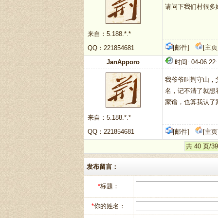
请问下我们村很多
来自：5.188.*.*
[邮件]
[主页
QQ：221854681
JanApporo
时间: 04-06 22:
我爷爷叫荆守山，
名，记不清了就想
家谱，也算我认了
来自：5.188.*.*
QQ：221854681
[邮件]
[主页
共 40 页/
发布留言：
*
标题：
*
你的姓名：