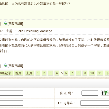
姓荆的，因为没有族谱所以不知道我们是一脉的吗?
]
[回复/编辑]
13 主题：Cialis Dosierung MatBego
父亲叫荆永祥，自己的名字说是母亲起的，结果就没有了字辈。小时候记着爷
看看能不能凭着两代人的字辈反推出家系，起码想给自己的孩子一个字辈，老
家门了。
]
[回复/编辑]
398条记录
首页
上页
1
2
3
4
5
6
7
8
9
10
11
验 证 码：
OICQ号码：