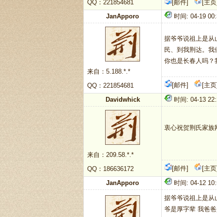
QQ：221854681
[邮件]
[主页
JanApporo
时间: 04-19 00:
据爷爷说祖上是从
民、到我荆达。我
你也是长春人吗？我
来自：5.188.*.*
[邮件]
[主页
QQ：221854681
Davidwhick
时间: 04-13 22:
衷心祝贺荆氏家族
来自：209.58.*.*
[邮件]
[主页
QQ：186636172
JanApporo
时间: 04-12 10
据爷爷说祖上是从
爷是厚字辈 我爸爸