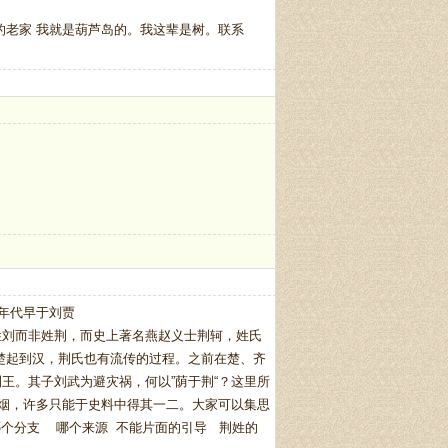
的老家 我就是葫芦岛的。我这辈是树。联系
年代早于刘贾
姓刘而非姓荆，而史上著名燕赵义士荆轲，姓氏
楚起到汉，荆氏也有流传的过程。之前在楚、齐
王。其子刘武为避灾祸，何以”荫于荆“？这里所
如烟，许多只能于史料中得其一二。大家可以集思
哪个分支 哪个来源 不能片面的引导 荆姓的